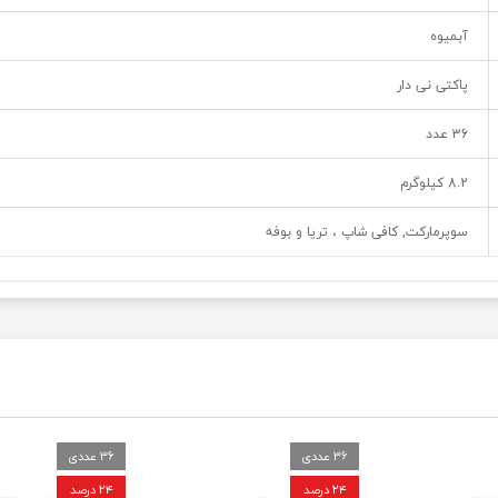
آبمیوه
پاکتی نی دار
36 عدد
8.2 کیلوگرم
سوپرمارکت, کافی شاپ ، تریا و بوفه
36 عددی
36 عددی
۲۴ درصد
۲۴ درصد