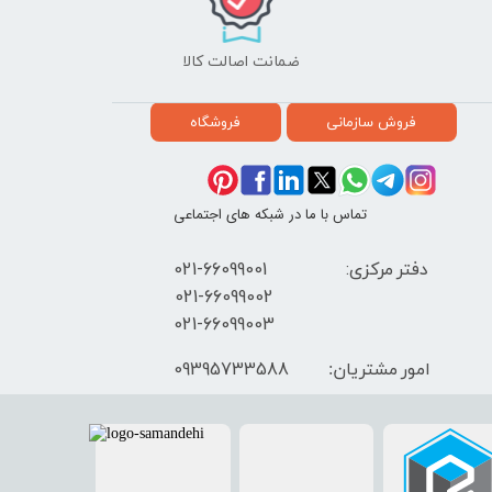
ضمانت اصالت کالا
فروش سازمانی
فروشگاه
تماس با ما در شبکه های اجتماعی
دفتر مرکزی: 66099001-021
​021-66099002
021-66099003
09395733588
امور مشتریان: