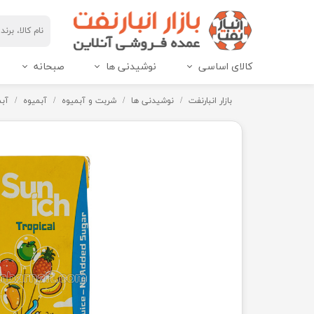
کالای اساسی
نوشیدنی ها
صبحانه
مربای هاین پک و IML
عسل هاین پک و IML
بازار انبارنفت
نوشیدنی ها
شربت و آبمیوه
آبمیوه
آبمی