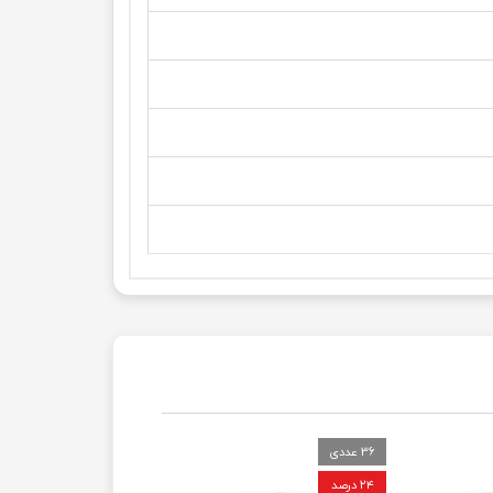
36 عددی
۲۴ درصد