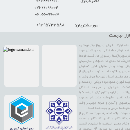
دفتر مرکزی: 66099001-021
​021-66099002
021-66099003
09395733588
امور مشتریان:
ازار انبارنفت
طقه انبارنفت تهران از دیرباز مرکز فروش و
ضه انواع موادغذایی و بهداشتی مورد
از سوپرمارکتها ، رستوران ها ، فست فودها
کترینگ ها ، هتل ها ، ادارات و سازمانهای
لتی بوده و در سالیان اخیر گسترش
یعی پیدا کرده است ، تردد به این بازار از
اطق مختلف استان تهران با صرف وقت و
ینه فراوان همراه بوده و یکی از دغدغه و
کلات خریداران و مراجعه کنندگان
باشد ، از اینرو پلتفرم "بازار انبارنفت" با
ف تأمین ملزومات مشتریان بصورت
رحضوری و آنلاین و صرفه جویی در وقت
هزینه ها طراحی و ایجاد شده است.
صولات ارائه شده به صورت مستقیم از
لیدکنندگان و تامین کنندگان و عمده
وشان معتبر انبارنفت با نازلترین قیمت
عمده فروشی به صورت 24 ساعته در