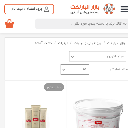
ورود اعضاء
/
ثبت نام
حساب کاربری من
تغییر گذر واژه
۰
سفارشات
بازار انبارنفت
پروتئینی و لبنیات
لبنیات
کشک آماده
خروج از حساب کاربری
مرتبط‌ترین
عداد نمایش
۱۵
100 عددی