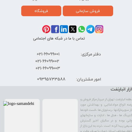
فروش سازمانی
فروشگاه
تماس با ما در شبکه های اجتماعی
دفتر مرکزی: 66099001-021
​021-66099002
021-66099003
09395733588
امور مشتریان:
ازار انبارنفت
طقه انبارنفت تهران از دیرباز مرکز فروش و
ضه انواع موادغذایی و بهداشتی مورد
از سوپرمارکتها ، رستوران ها ، فست فودها
کترینگ ها ، هتل ها ، ادارات و سازمانهای
لتی بوده و در سالیان اخیر گسترش
یعی پیدا کرده است ، تردد به این بازار از
اطق مختلف استان تهران با صرف وقت و