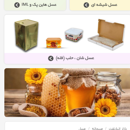
بازار انبارنفت
صبحانه
عسل