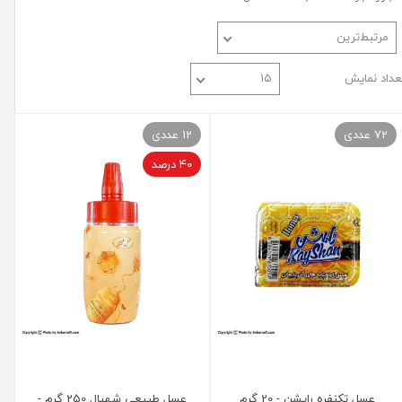
مرتبط‌ترین
عداد نمایش
۱۵
72 عددی
12 عددی
۴۰ درصد
عسل تکنفره رایشن - 20 گرم
عسل طبیعی شهبال 250 گرم -