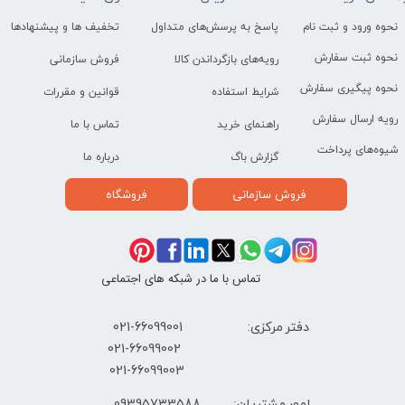
نحوه ورود و ثبت نام
پاسخ به پرسش‌های متداول
تخفیف ها و پیشنهادها
نحوه ثبت سفارش
رویه‌های بازگرداندن کالا
فروش سازمانی
نحوه پیگیری سفارش
شرایط استفاده
قوانین و مقررات
رویه ارسال سفارش
راهنمای خرید
تماس با ما
شیوه‌های پرداخت
گزارش باگ
درباره ما
فروش سازمانی
فروشگاه
تماس با ما در شبکه های اجتماعی
دفتر مرکزی: 66099001-021
​021-66099002
021-66099003
09395733588
امور مشتریان: