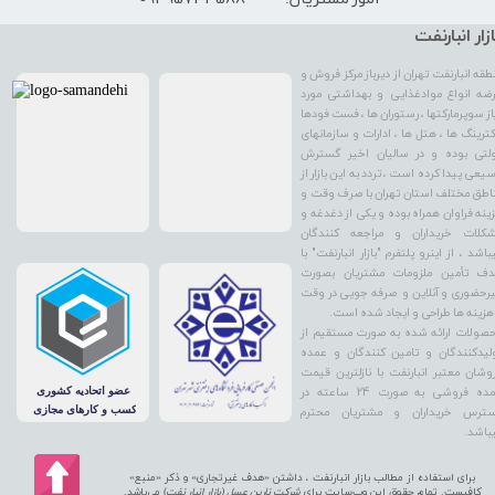
ازار انبارنفت
طقه انبارنفت تهران از دیرباز مرکز فروش و
ضه انواع موادغذایی و بهداشتی مورد
از سوپرمارکتها ، رستوران ها ، فست فودها
کترینگ ها ، هتل ها ، ادارات و سازمانهای
لتی بوده و در سالیان اخیر گسترش
یعی پیدا کرده است ، تردد به این بازار از
اطق مختلف استان تهران با صرف وقت و
ینه فراوان همراه بوده و یکی از دغدغه و
کلات خریداران و مراجعه کنندگان
باشد ، از اینرو پلتفرم "بازار انبارنفت" با
ف تأمین ملزومات مشتریان بصورت
رحضوری و آنلاین و صرفه جویی در وقت
هزینه ها طراحی و ایجاد شده است.
صولات ارائه شده به صورت مستقیم از
لیدکنندگان و تامین کنندگان و عمده
وشان معتبر انبارنفت با نازلترین قیمت
عمده فروشی به صورت 24 ساعته در
ترس خریداران و مشتریان محترم
باشد.
برای استفاده از مطالب بازار انبارنفت ، داشتن «هدف غیرتجاری» و ذکر «منبع»
کافیست. تمام حقوق اين وب‌سايت برای
شرکت نارین عسل (بازار انبار نفت
) می‌باشد.