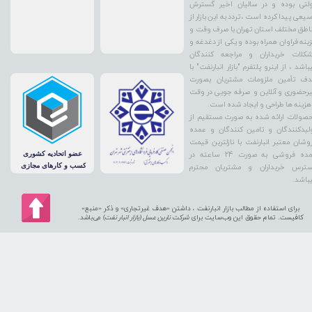
لتی بوده و در سالیان اخیر گسترش
یعی پیدا کرده است ، تردد به این بازار از
اطق مختلف استان تهران با صرف وقت و
ینه فراوان همراه بوده و یکی از دغدغه و
کلات خریداران و مراجعه کنندگان
باشد ، از اینرو پلتفرم "بازار انبارنفت" با
ف تأمین ملزومات مشتریان بصورت
رحضوری و آنلاین و صرفه جویی در وقت
هزینه ها طراحی و ایجاد شده است.
صولات ارائه شده به صورت مستقیم از
لیدکنندگان و تامین کنندگان و عمده
وشان معتبر انبارنفت با نازلترین قیمت
عمده فروشی به صورت 24 ساعته در
ترس خریداران و مشتریان محترم
باشد.
برای استفاده از مطالب بازار انبارنفت ، داشتن «هدف غیرتجاری» و ذکر «منبع»
کافیست. تمام حقوق اين وب‌سايت برای
شرکت نارین عسل (بازار انبار نفت
) می‌باشد.