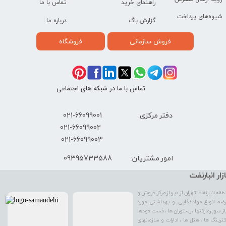
راهنمای خرید
تماس با ما
شیوه‌های پرداخت
گزارش باگ
درباره ما
فروش سازمانی
فروشگاه
تماس با ما در شبکه های اجتماعی
دفتر مرکزی: 66099001-021
​021-66099002
021-66099003
09395733588
امور مشتریان:
ازار انبارنفت
طقه انبارنفت تهران از دیرباز مرکز فروش و
ضه انواع موادغذایی و بهداشتی مورد
از سوپرمارکتها ، رستوران ها ، فست فودها
کترینگ ها ، هتل ها ، ادارات و سازمانهای