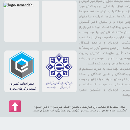
طقه انبارنفت تهران از دیرباز مرکز فروش و
ضه انواع موادغذایی و بهداشتی مورد
از سوپرمارکتها ، رستوران ها ، فست فودها
کترینگ ها ، هتل ها ، ادارات و سازمانهای
لتی بوده و در سالیان اخیر گسترش
یعی پیدا کرده است ، تردد به این بازار از
اطق مختلف استان تهران با صرف وقت و
ینه فراوان همراه بوده و یکی از دغدغه و
کلات خریداران و مراجعه کنندگان
باشد ، از اینرو پلتفرم "بازار انبارنفت" با
ف تأمین ملزومات مشتریان بصورت
رحضوری و آنلاین و صرفه جویی در وقت
هزینه ها طراحی و ایجاد شده است.
صولات ارائه شده به صورت مستقیم از
لیدکنندگان و تامین کنندگان و عمده
وشان معتبر انبارنفت با نازلترین قیمت
عمده فروشی به صورت 24 ساعته در
ترس خریداران و مشتریان محترم
باشد.
برای استفاده از مطالب بازار انبارنفت ، داشتن «هدف غیرتجاری» و ذکر «منبع»
کافیست. تمام حقوق اين وب‌سايت برای
شرکت نارین عسل (بازار انبار نفت
) می‌باشد.