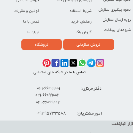
رویه‌های بازگرداندن کالا
فروش سازمانی
نحوه پیگیری سفارش
شرایط استفاده
قوانین و مقررات
رویه ارسال سفارش
راهنمای خرید
تماس با ما
شیوه‌های پرداخت
گزارش باگ
درباره ما
فروش سازمانی
فروشگاه
تماس با ما در شبکه های اجتماعی
دفتر مرکزی: 66099001-021
​021-66099002
021-66099003
09395733588
امور مشتریان:
ازار انبارنفت