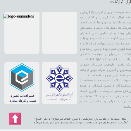
ازار انبارنفت
طقه انبارنفت تهران از دیرباز مرکز فروش و
ضه انواع موادغذایی و بهداشتی مورد
از سوپرمارکتها ، رستوران ها ، فست فودها
کترینگ ها ، هتل ها ، ادارات و سازمانهای
لتی بوده و در سالیان اخیر گسترش
یعی پیدا کرده است ، تردد به این بازار از
اطق مختلف استان تهران با صرف وقت و
ینه فراوان همراه بوده و یکی از دغدغه و
کلات خریداران و مراجعه کنندگان
باشد ، از اینرو پلتفرم "بازار انبارنفت" با
ف تأمین ملزومات مشتریان بصورت
رحضوری و آنلاین و صرفه جویی در وقت
هزینه ها طراحی و ایجاد شده است.
صولات ارائه شده به صورت مستقیم از
لیدکنندگان و تامین کنندگان و عمده
وشان معتبر انبارنفت با نازلترین قیمت
عمده فروشی به صورت 24 ساعته در
ترس خریداران و مشتریان محترم
باشد.
برای استفاده از مطالب بازار انبارنفت ، داشتن «هدف غیرتجاری» و ذکر «منبع»
کافیست. تمام حقوق اين وب‌سايت برای
شرکت نارین عسل (بازار انبار نفت
) می‌باشد.