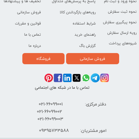
نحوه ورود و ثبت نام
پاسخ به پرسش‌های متداول
تخفیف ها و پیشنهادها
نحوه ثبت سفارش
رویه‌های بازگرداندن کالا
فروش سازمانی
نحوه پیگیری سفارش
شرایط استفاده
قوانین و مقررات
رویه ارسال سفارش
راهنمای خرید
تماس با ما
شیوه‌های پرداخت
گزارش باگ
درباره ما
فروش سازمانی
فروشگاه
تماس با ما در شبکه های اجتماعی
دفتر مرکزی: 66099001-021
​021-66099002
021-66099003
09395733588
امور مشتریان: