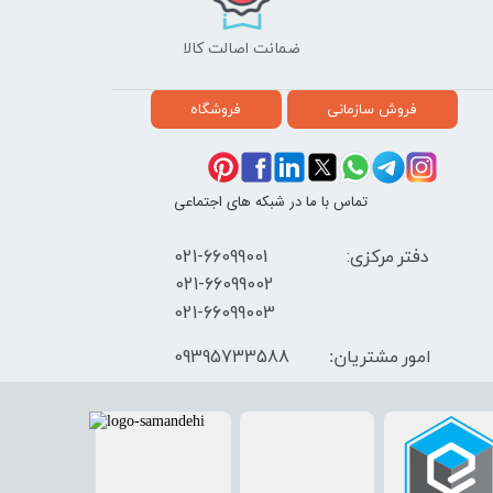
ضمانت اصالت کالا
فروش سازمانی
فروشگاه
تماس با ما در شبکه های اجتماعی
دفتر مرکزی: 66099001-021
​021-66099002
021-66099003
09395733588
امور مشتریان: