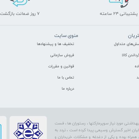
پشتیبانی ۲۴ ساعته
۷ روز ضمانت بازگشت
ریان
منوی سایت
سش‌های متداول
تخفیف ها و پیشنهادها
رداندن کالا
فروش سازمانی
ده
قوانین و مقررات
د
تماس با ما
درباره ما
بهداشتی مورد نیاز سوپرمارکتها ، رستوران ها ، فست
سالیان اخیر گسترش وسیعی پیدا کرده است ، تردد به
 همراه بوده و یکی از دغدغه و مشکلات خریداران و