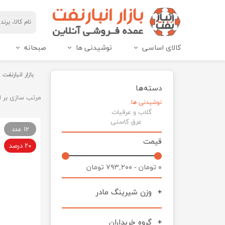
کالای اساسی
نوشیدنی ها
صبحانه
مربای هاین پک و IML
عسل هاین پک و IML
بازار انبارنفت
دسته‌ها
مرتب سازی بر 
نوشیدنی ها
گلاب و عرقیات
عرق کاسنی
12 عدد
قیمت
۲۰ درصد
۰ تومان - ۷۹۳,۲۰۰ تومان
وزن شیرینگ مادر
گروه خریداران