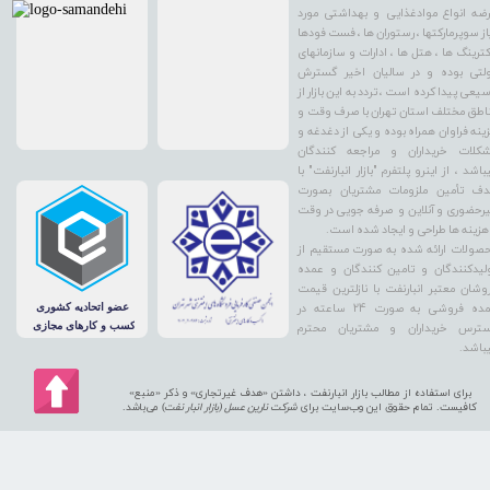
ضه انواع موادغذایی و بهداشتی مورد
از سوپرمارکتها ، رستوران ها ، فست فودها
کترینگ ها ، هتل ها ، ادارات و سازمانهای
لتی بوده و در سالیان اخیر گسترش
یعی پیدا کرده است ، تردد به این بازار از
اطق مختلف استان تهران با صرف وقت و
ینه فراوان همراه بوده و یکی از دغدغه و
کلات خریداران و مراجعه کنندگان
باشد ، از اینرو پلتفرم "بازار انبارنفت" با
ف تأمین ملزومات مشتریان بصورت
رحضوری و آنلاین و صرفه جویی در وقت
هزینه ها طراحی و ایجاد شده است.
صولات ارائه شده به صورت مستقیم از
لیدکنندگان و تامین کنندگان و عمده
وشان معتبر انبارنفت با نازلترین قیمت
عمده فروشی به صورت 24 ساعته در
ترس خریداران و مشتریان محترم
باشد.
برای استفاده از مطالب بازار انبارنفت ، داشتن «هدف غیرتجاری» و ذکر «منبع»
کافیست. تمام حقوق اين وب‌سايت برای
شرکت نارین عسل (بازار انبار نفت
) می‌باشد.