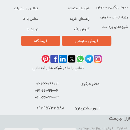
نحوه پیگیری سفارش
شرایط استفاده
قوانین و مقررات
رویه ارسال سفارش
راهنمای خرید
تماس با ما
شیوه‌های پرداخت
گزارش باگ
درباره ما
فروش سازمانی
فروشگاه
تماس با ما در شبکه های اجتماعی
دفتر مرکزی: 66099001-021
​021-66099002
021-66099003
09395733588
امور مشتریان:
ازار انبارنفت
طقه انبارنفت تهران از دیرباز مرکز فروش و