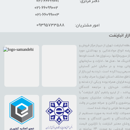
دفتر مرکزی: 66099001-021
​021-66099002
021-66099003
09395733588
امور مشتریان:
ازار انبارنفت
طقه انبارنفت تهران از دیرباز مرکز فروش و
ضه انواع موادغذایی و بهداشتی مورد
از سوپرمارکتها ، رستوران ها ، فست فودها
کترینگ ها ، هتل ها ، ادارات و سازمانهای
لتی بوده و در سالیان اخیر گسترش
یعی پیدا کرده است ، تردد به این بازار از
اطق مختلف استان تهران با صرف وقت و
ینه فراوان همراه بوده و یکی از دغدغه و
کلات خریداران و مراجعه کنندگان
باشد ، از اینرو پلتفرم "بازار انبارنفت" با
ف تأمین ملزومات مشتریان بصورت
رحضوری و آنلاین و صرفه جویی در وقت
هزینه ها طراحی و ایجاد شده است.
صولات ارائه شده به صورت مستقیم از
لیدکنندگان و تامین کنندگان و عمده
وشان معتبر انبارنفت با نازلترین قیمت
عمده فروشی به صورت 24 ساعته در