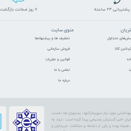
پشتیبانی ۲۴ ساعته
۷ روز ضمانت بازگشت
ریان
منوی سایت
سش‌های متداول
تخفیف ها و پیشنهادها
رداندن کالا
فروش سازمانی
ده
قوانین و مقررات
د
تماس با ما
درباره ما
بهداشتی مورد نیاز سوپرمارکتها ، رستوران ها ، فست
سالیان اخیر گسترش وسیعی پیدا کرده است ، تردد به
 همراه بوده و یکی از دغدغه و مشکلات خریداران و