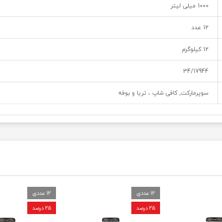
1000 میلی لیتر
12 عدد
12 کیلوگرم
34/17944
سوپرمارکت, کافی شاپ ، تریا و بوفه
12 عددی
12 عددی
۲۵ درصد
۲۵ درصد