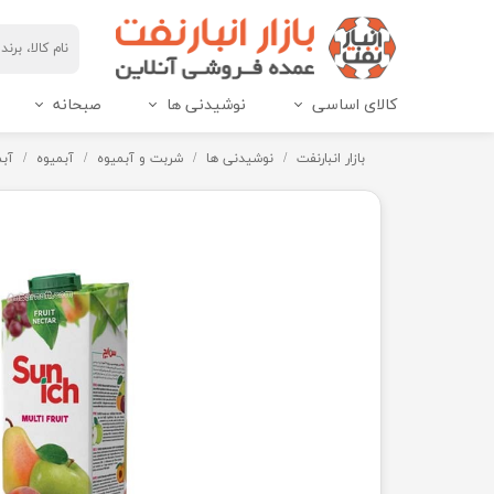
کالای اساسی
نوشیدنی ها
صبحانه
مربای هاین پک و IML
عسل هاین پک و IML
بازار انبارنفت
نوشیدنی ها
شربت و آبمیوه
آبمیوه
آب