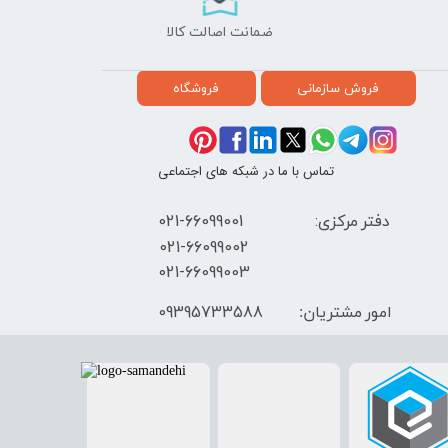
ضمانت اصالت کالا
فروش سازمانی
فروشگاه
تماس با ما در شبکه های اجتماعی
دفتر مرکزی: 66099001-021
​021-66099002
021-66099003
09395733588
امور مشتریان: