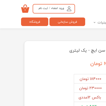
ورود اعضاء
/
ثبت نام
۰
حساب کاربری من
فروش سازمانی
فروشگاه
بنیات
تغییر گذر واژه
سفارشات
خروج از حساب کاربری
سن ایچ - یک لیتری
ن
184000 تومان
230000 تومان
باکس 12عددی