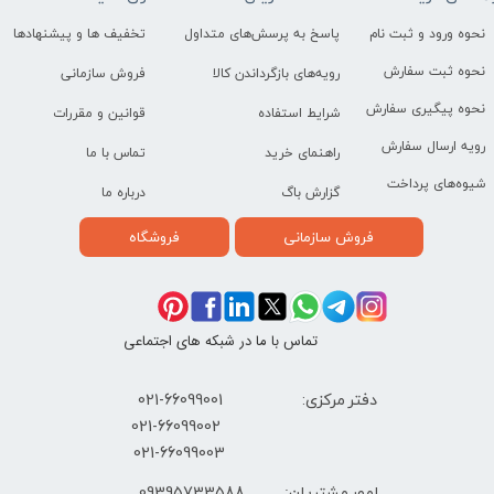
نحوه ورود و ثبت نام
پاسخ به پرسش‌های متداول
تخفیف ها و پیشنهادها
نحوه ثبت سفارش
رویه‌های بازگرداندن کالا
فروش سازمانی
نحوه پیگیری سفارش
شرایط استفاده
قوانین و مقررات
رویه ارسال سفارش
راهنمای خرید
تماس با ما
شیوه‌های پرداخت
گزارش باگ
درباره ما
فروش سازمانی
فروشگاه
تماس با ما در شبکه های اجتماعی
دفتر مرکزی: 66099001-021
​021-66099002
021-66099003
09395733588
امور مشتریان: