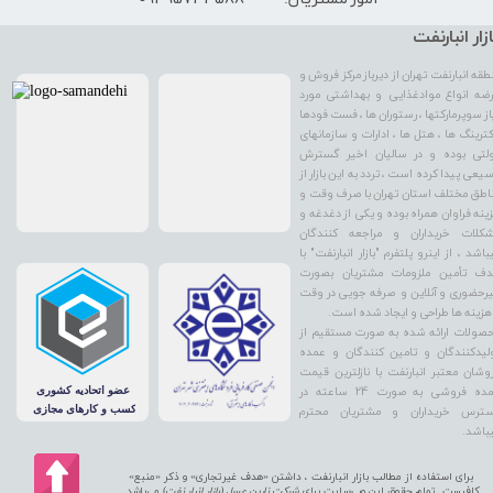
ازار انبارنفت
طقه انبارنفت تهران از دیرباز مرکز فروش و
ضه انواع موادغذایی و بهداشتی مورد
از سوپرمارکتها ، رستوران ها ، فست فودها
کترینگ ها ، هتل ها ، ادارات و سازمانهای
لتی بوده و در سالیان اخیر گسترش
یعی پیدا کرده است ، تردد به این بازار از
اطق مختلف استان تهران با صرف وقت و
ینه فراوان همراه بوده و یکی از دغدغه و
کلات خریداران و مراجعه کنندگان
باشد ، از اینرو پلتفرم "بازار انبارنفت" با
ف تأمین ملزومات مشتریان بصورت
رحضوری و آنلاین و صرفه جویی در وقت
هزینه ها طراحی و ایجاد شده است.
صولات ارائه شده به صورت مستقیم از
لیدکنندگان و تامین کنندگان و عمده
وشان معتبر انبارنفت با نازلترین قیمت
عمده فروشی به صورت 24 ساعته در
ترس خریداران و مشتریان محترم
باشد.
برای استفاده از مطالب بازار انبارنفت ، داشتن «هدف غیرتجاری» و ذکر «منبع»
کافیست. تمام حقوق اين وب‌سايت برای
شرکت نارین عسل (بازار انبار نفت
) می‌باشد.