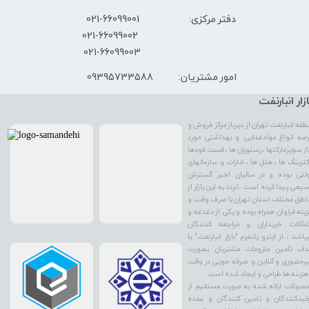
دفتر مرکزی: 66099001-021
​021-66099002
021-66099003
09395733588
امور مشتریان:
ازار انبارنفت
طقه انبارنفت تهران از دیرباز مرکز فروش و
ضه انواع موادغذایی و بهداشتی مورد
از سوپرمارکتها ، رستوران ها ، فست فودها
کترینگ ها ، هتل ها ، ادارات و سازمانهای
لتی بوده و در سالیان اخیر گسترش
یعی پیدا کرده است ، تردد به این بازار از
اطق مختلف استان تهران با صرف وقت و
ینه فراوان همراه بوده و یکی از دغدغه و
کلات خریداران و مراجعه کنندگان
باشد ، از اینرو پلتفرم "بازار انبارنفت" با
ف تأمین ملزومات مشتریان بصورت
رحضوری و آنلاین و صرفه جویی در وقت
هزینه ها طراحی و ایجاد شده است.
صولات ارائه شده به صورت مستقیم از
لیدکنندگان و تامین کنندگان و عمده