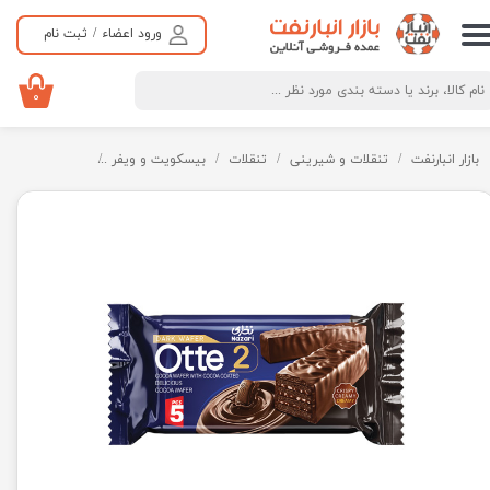
ورود اعضاء
/
ثبت نام
حساب کاربری من
تغییر گذر واژه
۰
سفارشات
بازار انبارنفت
تنقلات و شیرینی
تنقلات
بیسکویت و ویفر
ویفر با روکش کاکائ
خروج از حساب کاربری