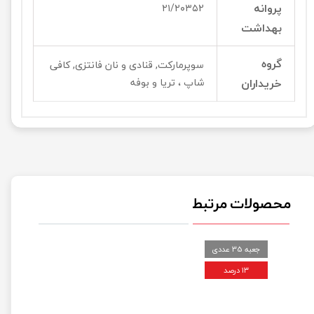
پروانه
۲۱/۲۰۳۵2
بهداشت
گروه
سوپرمارکت, قنادی و نان فانتزی, کافی
خریداران
شاپ ، تریا و بوفه
محصولات مرتبط
جعبه 35 عددی
۱۳ درصد