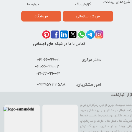
شیوه‌های پرداخت
گزارش باگ
درباره ما
فروش سازمانی
فروشگاه
تماس با ما در شبکه های اجتماعی
دفتر مرکزی: 66099001-021
​021-66099002
021-66099003
09395733588
امور مشتریان:
ازار انبارنفت
طقه انبارنفت تهران از دیرباز مرکز فروش و
ضه انواع موادغذایی و بهداشتی مورد
از سوپرمارکتها ، رستوران ها ، فست فودها
کترینگ ها ، هتل ها ، ادارات و سازمانهای
لتی بوده و در سالیان اخیر گسترش
یعی پیدا کرده است ، تردد به این بازار از