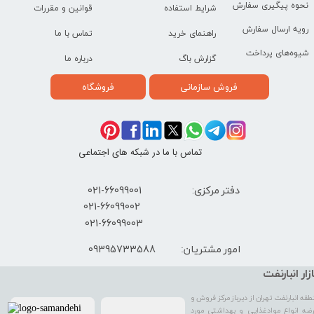
نحوه پیگیری سفارش
شرایط استفاده
قوانین و مقررات
رویه ارسال سفارش
راهنمای خرید
تماس با ما
شیوه‌های پرداخت
گزارش باگ
درباره ما
فروش سازمانی
فروشگاه
تماس با ما در شبکه های اجتماعی
دفتر مرکزی: 66099001-021
​021-66099002
021-66099003
09395733588
امور مشتریان:
ازار انبارنفت
طقه انبارنفت تهران از دیرباز مرکز فروش و
ضه انواع موادغذایی و بهداشتی مورد