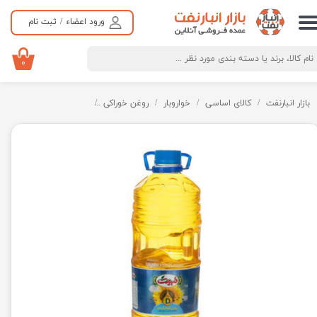
ورود اعضاء
/
ثبت نام
حساب کاربری من
تغییر گذر واژه
۰
سفارشات
بازار انبارنفت
کالای اساسی
خواروبار
روغن خوراکی
روغن مایع آفتابگردان
خروج از حساب کاربری