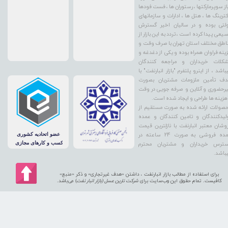
از سوپرمارکتها ، رستوران ها ، فست فودها
کترینگ ها ، هتل ها ، ادارات و سازمانهای
لتی بوده و در سالیان اخیر گسترش
یعی پیدا کرده است ، تردد به این بازار از
اطق مختلف استان تهران با صرف وقت و
ینه فراوان همراه بوده و یکی از دغدغه و
کلات خریداران و مراجعه کنندگان
باشد ، از اینرو پلتفرم "بازار انبارنفت" با
ف تأمین ملزومات مشتریان بصورت
رحضوری و آنلاین و صرفه جویی در وقت
هزینه ها طراحی و ایجاد شده است.
صولات ارائه شده به صورت مستقیم از
لیدکنندگان و تامین کنندگان و عمده
وشان معتبر انبارنفت با نازلترین قیمت
عمده فروشی به صورت 24 ساعته در
ترس خریداران و مشتریان محترم
باشد.
برای استفاده از مطالب بازار انبارنفت ، داشتن «هدف غیرتجاری» و ذکر «منبع»
کافیست. تمام حقوق اين وب‌سايت برای
شرکت نارین عسل (بازار انبار نفت
) می‌باشد.