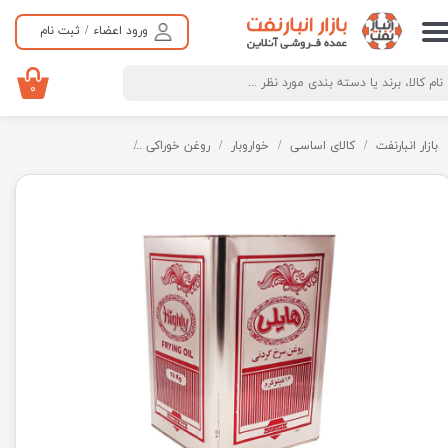
ورود اعضاء
/
ثبت نام
حساب کاربری من
تغییر گذر واژه
۰
سفارشات
بازار انبارنفت
کالای اساسی
خواروبار
روغن خوراکی
روغن مایع سرخ کردنی
خروج از حساب کاربری