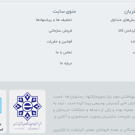
ریان
منوی سایت
سش‌های متداول
تخفیف ها و پیشنهادها
رداندن کالا
فروش سازمانی
ده
قوانین و مقررات
د
تماس با ما
درباره ما
بهداشتی مورد نیاز سوپرمارکتها ، رستوران ها ، فست
سالیان اخیر گسترش وسیعی پیدا کرده است ، تردد به
 همراه بوده و یکی از دغدغه و مشکلات خریداران و
تأمین ملزومات مشتریان بصورت غیرحضوری و آنلاین و
دگان و عمده فروشان معتبر انبارنفت با نازلترین