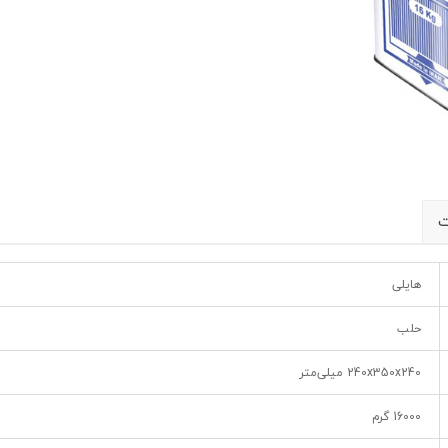
ت
هایلی
حلب
240x350x240 میلی‌متر
16000 گرم