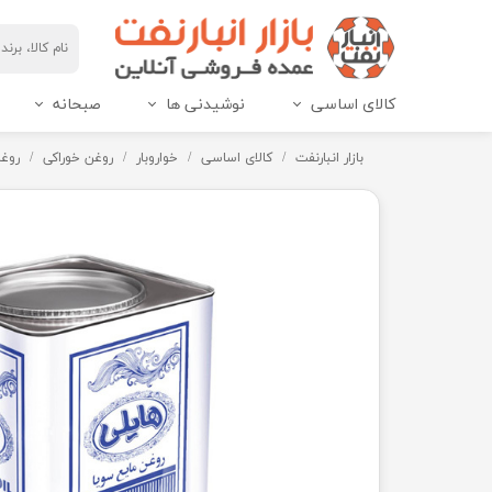
کالای اساسی
نوشیدنی ها
صبحانه
مربای هاین پک و IML
عسل هاین پک و IML
بازار انبارنفت
کالای اساسی
خواروبار
روغن خوراکی
روغن