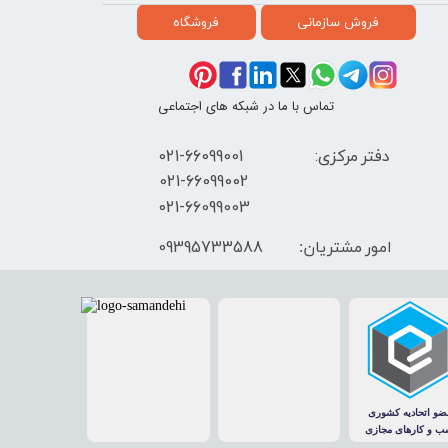
فروش سازمانی
فروشگاه
تماس با ما در شبکه های اجتماعی
دفتر مرکزی: 66099001-021
​021-66099002
021-66099003
09395733588
امور مشتریان: