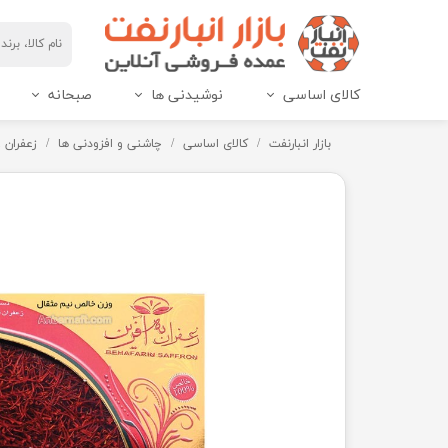
کالای اساسی
نوشیدنی ها
صبحانه
مربای هاین پک و IML
عسل هاین پک و IML
بازار انبارنفت
کالای اساسی
چاشنی و افزودنی ها
زعفران 