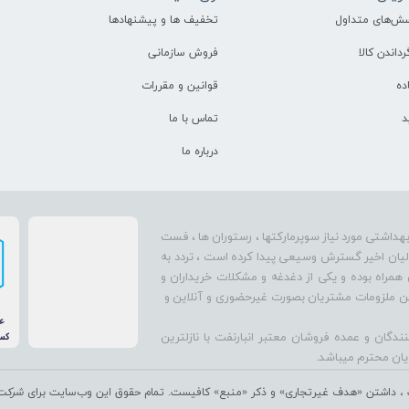
سش‌های متداول
تخفیف ها و پیشنهادها
رداندن کالا
فروش سازمانی
ده
قوانین و مقررات
د
تماس با ما
درباره ما
بهداشتی مورد نیاز سوپرمارکتها ، رستوران ها ، فست
سالیان اخیر گسترش وسیعی پیدا کرده است ، تردد به
 همراه بوده و یکی از دغدغه و مشکلات خریداران و
تأمین ملزومات مشتریان بصورت غیرحضوری و آنلاین و
دگان و عمده فروشان معتبر انبارنفت با نازلترین
نفت ، داشتن «هدف غیرتجاری» و ذکر «منبع» کافیست. تمام حقوق اين وب‌سايت برای
شرکت ن