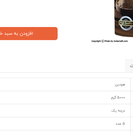
افزودن به سبد خ
ت
هودین
5000 گرم
درجه یک
5 عدد