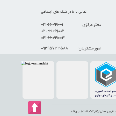
تماس با ما در شبکه های اجتماعی
دفتر مرکزی: 66099001-021
​021-66099002
021-66099003
09395733588
امور مشتریان:
ارین عسل (بازار انبار نفت
) می‌باشد.