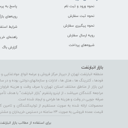
نحوه ورود و ثبت نام
پاسخ به پر
نحوه ثبت سفارش
رویه‌های بازگ
نحوه پیگیری سفارش
شرایط استفا
رویه ارسال سفارش
راهنمای خری
شیوه‌های پرداخت
گزارش باگ
بازار انبارنفت
منطقه انبارنفت تهران از دیرباز مرکز فروش و عرضه انواع موادغذایی و 
فودها ، کترینگ ها ، هتل ها ، ادارات و سازمانهای دولتی بوده و در 
این بازار از مناطق مختلف استان تهران با صرف وقت و هزینه فراوان
مراجعه کنندگان میباشد ، از اینرو پلتفرم "بازار انبارنفت" با هدف 
صرفه جویی در وقت و هزینه ها طراحی و ایجاد شده است.
محصولات ارائه شده به صورت مستقیم از تولیدکنندگان و تامین کنن
قیمت عمده فروشی به صورت 24 ساعته در دسترس خریداران و مشتریان محترم میباشد.
برای استفاده از مطالب بازار انبار