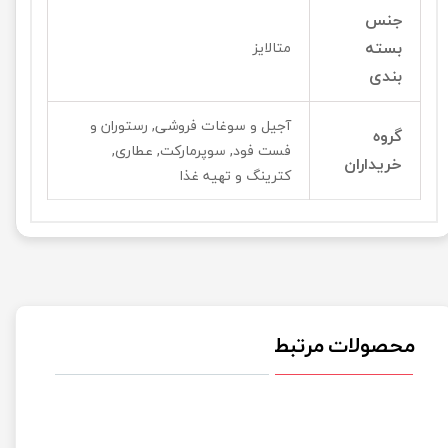
جنس
بسته
متالایز
بندی
آجیل و سوغات فروشی, رستوران و
گروه
فست فود, سوپرمارکت, عطاری,
خریداران
کترینگ و تهیه غذا
محصولات مرتبط