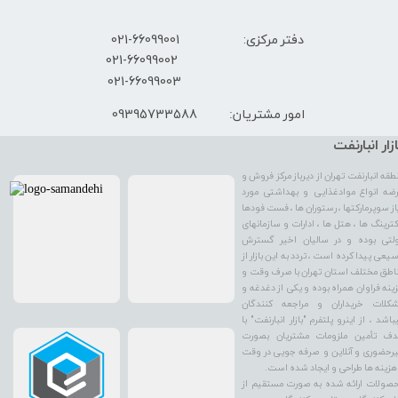
دفتر مرکزی: 66099001-021
​021-66099002
021-66099003
09395733588
امور مشتریان:
ازار انبارنفت
طقه انبارنفت تهران از دیرباز مرکز فروش و
ضه انواع موادغذایی و بهداشتی مورد
از سوپرمارکتها ، رستوران ها ، فست فودها
کترینگ ها ، هتل ها ، ادارات و سازمانهای
لتی بوده و در سالیان اخیر گسترش
یعی پیدا کرده است ، تردد به این بازار از
اطق مختلف استان تهران با صرف وقت و
ینه فراوان همراه بوده و یکی از دغدغه و
کلات خریداران و مراجعه کنندگان
باشد ، از اینرو پلتفرم "بازار انبارنفت" با
ف تأمین ملزومات مشتریان بصورت
رحضوری و آنلاین و صرفه جویی در وقت
هزینه ها طراحی و ایجاد شده است.
صولات ارائه شده به صورت مستقیم از