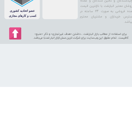
لیدکنندگان و تامین کنندگان و عمده
وشان معتبر انبارنفت با نازلترین قیمت
عمده فروشی به صورت 24 ساعته در
ترس خریداران و مشتریان محترم
باشد.
برای استفاده از مطالب بازار انبارنفت ، داشتن «هدف غیرتجاری» و ذکر «منبع»
کافیست. تمام حقوق اين وب‌سايت برای
شرکت نارین عسل (بازار انبار نفت
) می‌باشد.