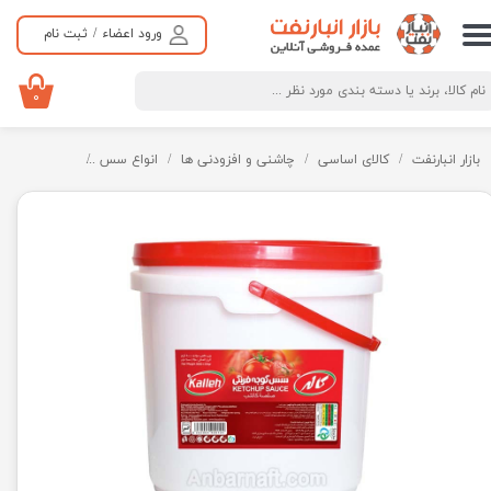
ورود اعضاء
/
ثبت نام
حساب کاربری من
تغییر گذر واژه
۰
سفارشات
بازار انبارنفت
کالای اساسی
چاشنی و افزودنی ها
انواع سس
سُس گوجه فرن
خروج از حساب کاربری