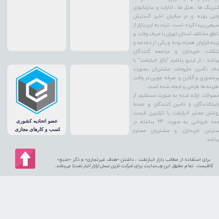
کترینگ ها ، هتل ها ، ادارات و سازمانهای
لتی بوده و در سالیان اخیر گسترش
یعی پیدا کرده است ، تردد به این بازار از
اطق مختلف استان تهران با صرف وقت و
ینه فراوان همراه بوده و یکی از دغدغه و
کلات خریداران و مراجعه کنندگان
باشد ، از اینرو پلتفرم "بازار انبارنفت" با
ف تأمین ملزومات مشتریان بصورت
رحضوری و آنلاین و صرفه جویی در وقت
هزینه ها طراحی و ایجاد شده است.
صولات ارائه شده به صورت مستقیم از
لیدکنندگان و تامین کنندگان و عمده
وشان معتبر انبارنفت با نازلترین قیمت
عمده فروشی به صورت 24 ساعته در
ترس خریداران و مشتریان محترم
باشد.
برای استفاده از مطالب بازار انبارنفت ، داشتن «هدف غیرتجاری» و ذکر «منبع»
کافیست. تمام حقوق اين وب‌سايت برای
شرکت نارین عسل (بازار انبار نفت
) می‌باشد.