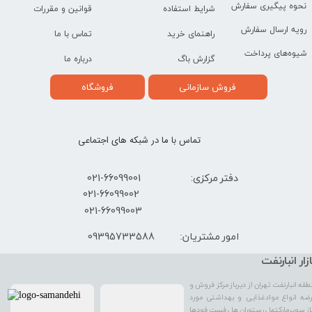
نحوه پیگیری سفارش
شرایط استفاده
قوانین و مقررات
رویه ارسال سفارش
راهنمای خرید
تماس با ما
شیوه‌های پرداخت
گزارش باگ
درباره ما
فروش سازمانی
فروشگاه
تماس با ما در شبکه های اجتماعی
دفتر مرکزی: 66099001-021
​021-66099002
021-66099003
09395733588
امور مشتریان:
ازار انبارنفت
طقه انبارنفت تهران از دیرباز مرکز فروش و
ضه انواع موادغذایی و بهداشتی مورد
از سوپرمارکتها ، رستوران ها ، فست فودها