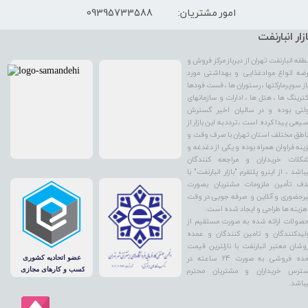
09395733588
امور مشتریان:
ازار انبارنفت
طقه انبارنفت تهران از دیرباز مرکز فروش و
ضه انواع موادغذایی و بهداشتی مورد
از سوپرمارکتها ، رستوران ها ، فست فودها
کترینگ ها ، هتل ها ، ادارات و سازمانهای
لتی بوده و در سالیان اخیر گسترش
یعی پیدا کرده است ، تردد به این بازار از
اطق مختلف استان تهران با صرف وقت و
ینه فراوان همراه بوده و یکی از دغدغه و
کلات خریداران و مراجعه کنندگان
باشد ، از اینرو پلتفرم "بازار انبارنفت" با
ف تأمین ملزومات مشتریان بصورت
رحضوری و آنلاین و صرفه جویی در وقت
هزینه ها طراحی و ایجاد شده است.
صولات ارائه شده به صورت مستقیم از
لیدکنندگان و تامین کنندگان و عمده
وشان معتبر انبارنفت با نازلترین قیمت
عمده فروشی به صورت 24 ساعته در
ترس خریداران و مشتریان محترم
باشد.