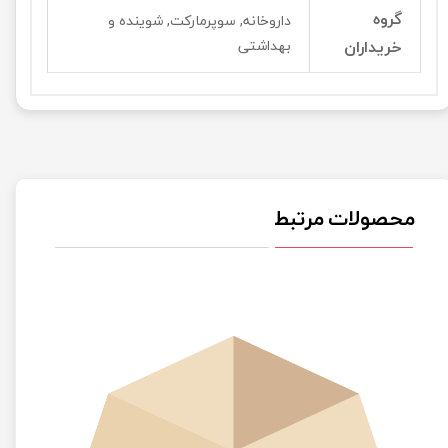
گروه
داروخانه, سوپرمارکت, شوینده و
خریداران
بهداشتی
محصولات مرتبط