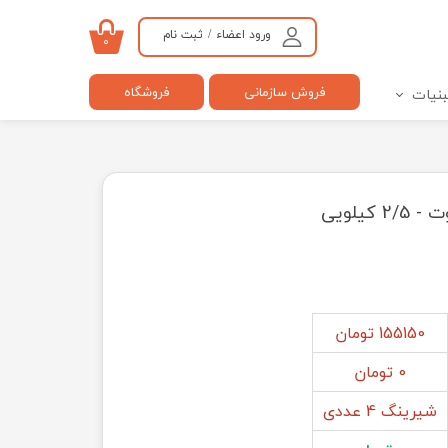
ورود اعضاء
/
ثبت نام
۰
حساب کاربری من
فروش سازمانی
فروشگاه
بنیات
تغییر گذر واژه
سفارشات
خروج از حساب کاربری
کیلویی
155150 تومان
0 تومان
شیرینگ 4 عددی