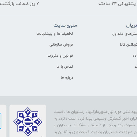
پشتیبانی ۲۴ ساعته
۷ روز ضمانت بازگشت
ریان
منوی سایت
سش‌های متداول
تخفیف ها و پیشنهادها
رداندن کالا
فروش سازمانی
ده
قوانین و مقررات
د
تماس با ما
درباره ما
بهداشتی مورد نیاز سوپرمارکتها ، رستوران ها ، فست
سالیان اخیر گسترش وسیعی پیدا کرده است ، تردد به
 همراه بوده و یکی از دغدغه و مشکلات خریداران و
تأمین ملزومات مشتریان بصورت غیرحضوری و آنلاین و