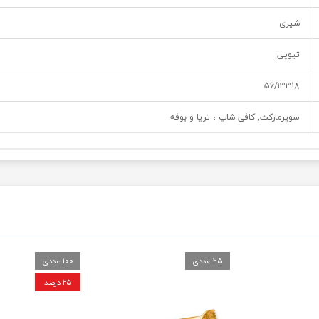
شیری
تیوپی
56/۱3318
سوپرمارکت, کافی شاپ ، تریا و بوفه
25 عددی
100 عددی
۲۵ درصد