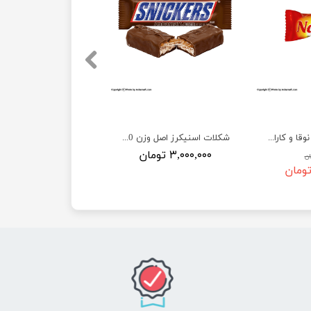
شکلات بار مغزدار نوقا و کارامل نانی - 8 گرمی
شکلات اسنیکرز اصل وزن 50 گرم Snickers - جعبه 24 عددی
۳,۰۰۰,۰۰۰ تومان