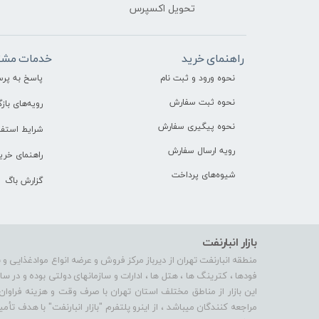
تحویل اکسپرس
راهنمای خرید
خدمات مشت
نحوه ورود و ثبت نام
پاسخ به پر
نحوه ثبت سفارش
رویه‌های بازگ
نحوه پیگیری سفارش
شرایط استفا
رویه ارسال سفارش
راهنمای خری
شیوه‌های پرداخت
گزارش باگ
بازار انبارنفت
منطقه انبارنفت تهران از دیرباز مرکز فروش و عرضه انواع موادغذایی و 
فودها ، کترینگ ها ، هتل ها ، ادارات و سازمانهای دولتی بوده و در 
این بازار از مناطق مختلف استان تهران با صرف وقت و هزینه فراوان
مراجعه کنندگان میباشد ، از اینرو پلتفرم "بازار انبارنفت" با هدف 