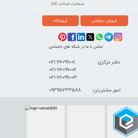
ضمانت اصالت کالا
فروش سازمانی
فروشگاه
تماس با ما در شبکه های اجتماعی
دفتر مرکزی: 66099001-021
​021-66099002
021-66099003
09395733588
امور مشتریان: