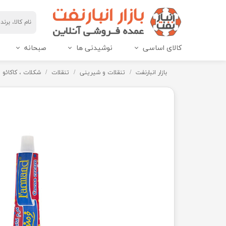
کالای اساسی
نوشیدنی ها
صبحانه
مربای هاین پک و IML
عسل هاین پک و IML
بازار انبارنفت
تنقلات و شیرینی
تنقلات
شکلات ، کاکائو ، 