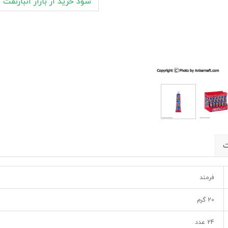
سود خرید از بازار انبارنفت
ت
فرمند
20 گرم
24 عدد