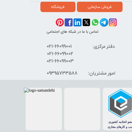
فروش سازمانی
فروشگاه
تماس با ما در شبکه های اجتماعی
دفتر مرکزی: 66099001-021
​021-66099002
021-66099003
09395733588
امور مشتریان: