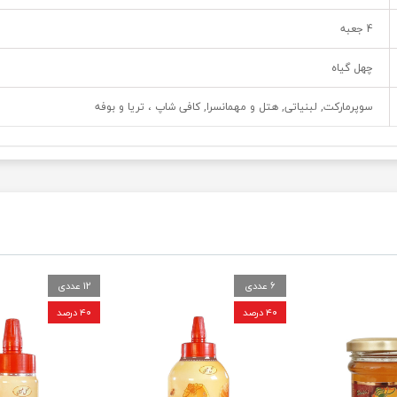
4 جعبه
چهل گیاه
سوپرمارکت, لبنیاتی, هتل و مهمانسرا, کافی شاپ ، تریا و بوفه
6 عددی
12 عددی
۴۰ درصد
۴۰ درصد