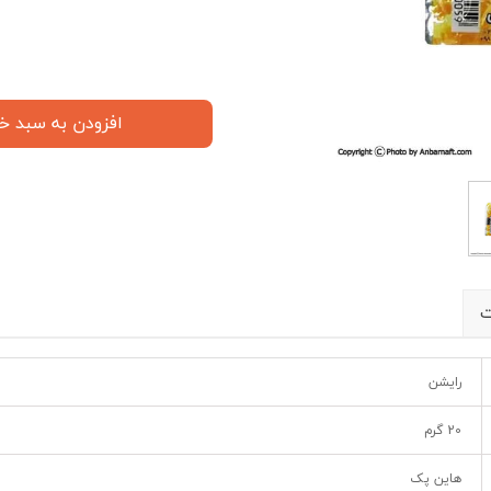
افزودن به سبد خ
ت
رایشن
20 گرم
هاین پک