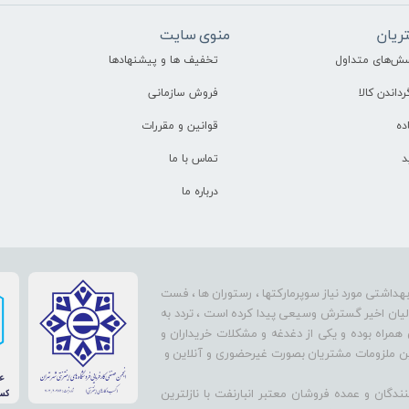
ریان
منوی سایت
سش‌های متداول
تخفیف ها و پیشنهادها
رداندن کالا
فروش سازمانی
ده
قوانین و مقررات
د
تماس با ما
درباره ما
بهداشتی مورد نیاز سوپرمارکتها ، رستوران ها ، فست
سالیان اخیر گسترش وسیعی پیدا کرده است ، تردد به
 همراه بوده و یکی از دغدغه و مشکلات خریداران و
تأمین ملزومات مشتریان بصورت غیرحضوری و آنلاین و
دگان و عمده فروشان معتبر انبارنفت با نازلترین