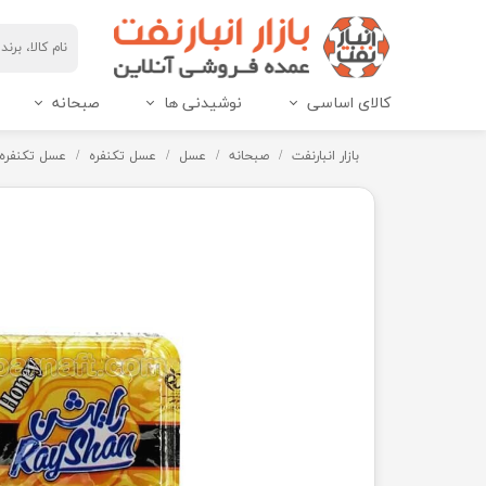
کالای اساسی
نوشیدنی ها
صبحانه
مربای هاین پک و IML
عسل هاین پک و IML
بازار انبارنفت
صبحانه
عسل
عسل تکنفره
عسل تکنفره رایش