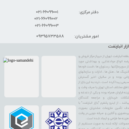
دفتر مرکزی: 66099001-021
​021-66099002
021-66099003
09395733588
امور مشتریان:
ازار انبارنفت
طقه انبارنفت تهران از دیرباز مرکز فروش و
ضه انواع موادغذایی و بهداشتی مورد
از سوپرمارکتها ، رستوران ها ، فست فودها
کترینگ ها ، هتل ها ، ادارات و سازمانهای
لتی بوده و در سالیان اخیر گسترش
یعی پیدا کرده است ، تردد به این بازار از
اطق مختلف استان تهران با صرف وقت و
ینه فراوان همراه بوده و یکی از دغدغه و
کلات خریداران و مراجعه کنندگان
باشد ، از اینرو پلتفرم "بازار انبارنفت" با
ف تأمین ملزومات مشتریان بصورت
رحضوری و آنلاین و صرفه جویی در وقت
هزینه ها طراحی و ایجاد شده است.
صولات ارائه شده به صورت مستقیم از
لیدکنندگان و تامین کنندگان و عمده