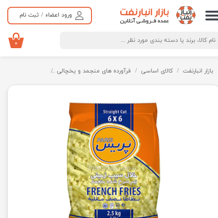
ورود اعضاء
/
ثبت نام
حساب کاربری من
تغییر گذر واژه
۰
سفارشات
بازار انبارنفت
کالای اساسی
فرآورده های منجمد و یخچالی
غذای نیمه آماده م
خروج از حساب کاربری