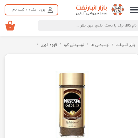
ورود اعضاء
/
ثبت نام
حساب کاربری من
تغییر گذر واژه
۰
سفارشات
بازار انبارنفت
نوشیدنی ها
نوشیدنی گرم
قهوه فوری
پودر قهوه گلد نسکافه Nescafe Gold - شیشه 100 گر
خروج از حساب کاربری