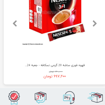
پودر قهوه علی کافه مدل Black Gold - بسته 40 عددی
قهوه فوری ساشه 20 گرمی نسکافه - جعبه 24 عددی
۸۴۰,۰۰۰ تومان
۶۹۷,۲۰۰ تومان