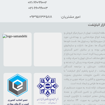
​021-66099002
021-66099003
09395733588
امور مشتریان:
ازار انبارنفت
طقه انبارنفت تهران از دیرباز مرکز فروش و
ضه انواع موادغذایی و بهداشتی مورد
از سوپرمارکتها ، رستوران ها ، فست فودها
کترینگ ها ، هتل ها ، ادارات و سازمانهای
لتی بوده و در سالیان اخیر گسترش
یعی پیدا کرده است ، تردد به این بازار از
اطق مختلف استان تهران با صرف وقت و
ینه فراوان همراه بوده و یکی از دغدغه و
کلات خریداران و مراجعه کنندگان
باشد ، از اینرو پلتفرم "بازار انبارنفت" با
ف تأمین ملزومات مشتریان بصورت
رحضوری و آنلاین و صرفه جویی در وقت
هزینه ها طراحی و ایجاد شده است.
صولات ارائه شده به صورت مستقیم از
لیدکنندگان و تامین کنندگان و عمده
وشان معتبر انبارنفت با نازلترین قیمت
عمده فروشی به صورت 24 ساعته در
ترس خریداران و مشتریان محترم