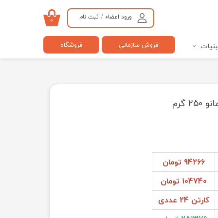
ورود اعضاء
/
ثبت نام
۰
حساب کاربری من
فروش سازمانی
فروشگاه
بنیات
تغییر گذر واژه
سفارشات
خروج از حساب کاربری
 گرم
94266 تومان
104740 تومان
کارتن 24 عددی