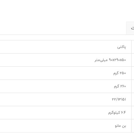
ت
پاکتی
90x290x50 میلی‌متر
250 گرم
260 گرم
22/13151
6.4 کیلوگرم
بن مانو