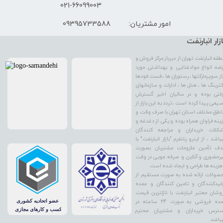
021-66099003
09395733588
امور مشتریان:
ازار انبارنفت
طقه انبارنفت تهران از دیرباز مرکز فروش و
ضه انواع موادغذایی و بهداشتی مورد
از سوپرمارکتها ، رستوران ها ، فست فودها
کترینگ ها ، هتل ها ، ادارات و سازمانهای
لتی بوده و در سالیان اخیر گسترش
یعی پیدا کرده است ، تردد به این بازار از
اطق مختلف استان تهران با صرف وقت و
ینه فراوان همراه بوده و یکی از دغدغه و
کلات خریداران و مراجعه کنندگان
باشد ، از اینرو پلتفرم "بازار انبارنفت" با
ف تأمین ملزومات مشتریان بصورت
رحضوری و آنلاین و صرفه جویی در وقت
هزینه ها طراحی و ایجاد شده است.
صولات ارائه شده به صورت مستقیم از
لیدکنندگان و تامین کنندگان و عمده
وشان معتبر انبارنفت با نازلترین قیمت
عمده فروشی به صورت 24 ساعته در
ترس خریداران و مشتریان محترم
باشد.