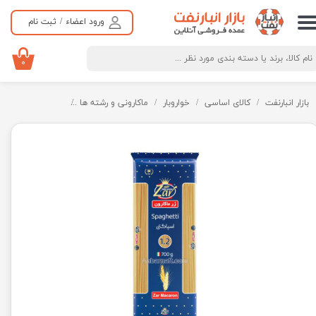
ورود اعضاء
/
ثبت نام
حساب کاربری من
تغییر گذر واژه
۰
سفارشات
بازار انبارنفت
کالای اساسی
خواروبار
ماکارونی و رشته ها
ماکارونی ، اسپاگت
خروج از حساب کاربری