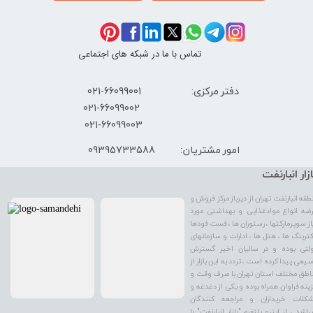
تماس با ما در شبکه های اجتماعی
دفتر مرکزی: 66099001-021
​021-66099002
021-66099003
09395733588
امور مشتریان:
ازار انبارنفت
طقه انبارنفت تهران از دیرباز مرکز فروش و
ضه انواع موادغذایی و بهداشتی مورد
از سوپرمارکتها ، رستوران ها ، فست فودها
کترینگ ها ، هتل ها ، ادارات و سازمانهای
لتی بوده و در سالیان اخیر گسترش
یعی پیدا کرده است ، تردد به این بازار از
اطق مختلف استان تهران با صرف وقت و
ینه فراوان همراه بوده و یکی از دغدغه و
کلات خریداران و مراجعه کنندگان
باشد ، از اینرو پلتفرم "بازار انبارنفت" با