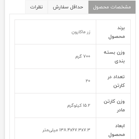
مشخصات محصول
حداقل سفارش
نظرات
برند
زر ماکارون
محصول
وزن بسته
700 گرم
بندی
تعداد در
20
کارتن
وزن کارتن
15.2 کیلوگرم
مادر
ابعاد
138.4x67.3x7.3 میلی‌متر
محصول