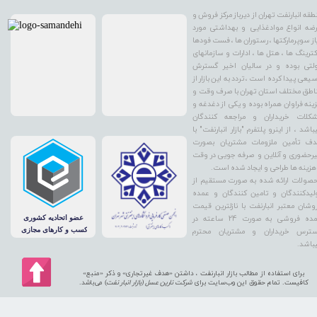
طقه انبارنفت تهران از دیرباز مرکز فروش و
ضه انواع موادغذایی و بهداشتی مورد
از سوپرمارکتها ، رستوران ها ، فست فودها
کترینگ ها ، هتل ها ، ادارات و سازمانهای
لتی بوده و در سالیان اخیر گسترش
یعی پیدا کرده است ، تردد به این بازار از
اطق مختلف استان تهران با صرف وقت و
ینه فراوان همراه بوده و یکی از دغدغه و
کلات خریداران و مراجعه کنندگان
باشد ، از اینرو پلتفرم "بازار انبارنفت" با
ف تأمین ملزومات مشتریان بصورت
رحضوری و آنلاین و صرفه جویی در وقت
هزینه ها طراحی و ایجاد شده است.
صولات ارائه شده به صورت مستقیم از
لیدکنندگان و تامین کنندگان و عمده
وشان معتبر انبارنفت با نازلترین قیمت
عمده فروشی به صورت 24 ساعته در
ترس خریداران و مشتریان محترم
باشد.
برای استفاده از مطالب بازار انبارنفت ، داشتن «هدف غیرتجاری» و ذکر «منبع»
کافیست. تمام حقوق اين وب‌سايت برای
شرکت نارین عسل (بازار انبار نفت
) می‌باشد.