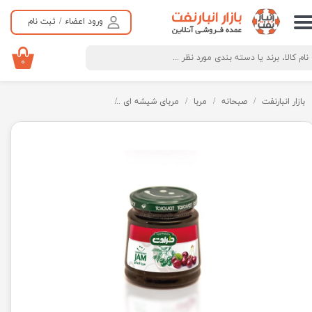
ورود اعضاء
/
ثبت نام
حساب کاربری من
تغییر گذر واژه
۰
سفارشات
بازار انبارنفت
صبحانه
مربا
مربای شیشه ای
مربای آلبالو طرح لبخند طراوت - 370 گ
خروج از حساب کاربری