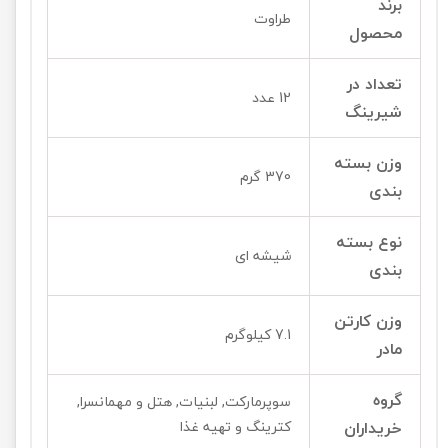
برند
طراوت
محصول
تعداد در
12 عدد
شیرینگ
وزن بسته
370 گرم
بندی
نوع بسته
شیشه ای
بندی
وزن کارتن
7.1 کیلوگرم
مادر
گروه
سوپرمارکت, لبنیات, هتل و مهمانسرا,
خریداران
کترینگ و تهیه غذا