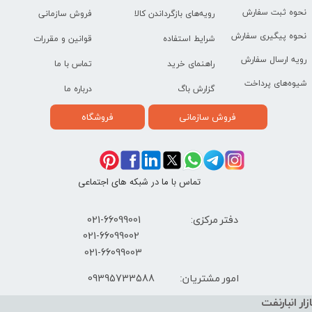
نحوه ثبت سفارش
رویه‌های بازگرداندن کالا
فروش سازمانی
نحوه پیگیری سفارش
شرایط استفاده
قوانین و مقررات
رویه ارسال سفارش
راهنمای خرید
تماس با ما
شیوه‌های پرداخت
گزارش باگ
درباره ما
فروش سازمانی
فروشگاه
تماس با ما در شبکه های اجتماعی
دفتر مرکزی: 66099001-021
​021-66099002
021-66099003
09395733588
امور مشتریان:
ازار انبارنفت