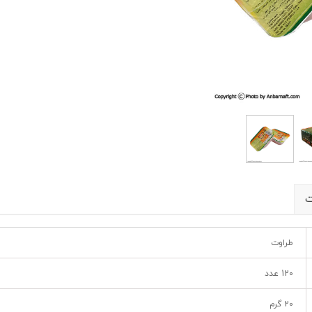
ت
طراوت
120 عدد
20 گرم