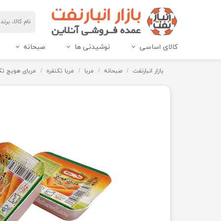
کالای اساسی
نوشیدنی ها
صبحانه
مربای هاین پک و IML
عسل هاین پک و IML
بازار انبارنفت
صبحانه
مربا
مربا تکنفره
مربای هویج تکنفره