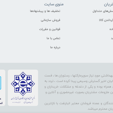
ریان
منوی سایت
سش‌های متداول
تخفیف ها و پیشنهادها
رداندن کالا
فروش سازمانی
ده
قوانین و مقررات
د
تماس با ما
درباره ما
بهداشتی مورد نیاز سوپرمارکتها ، رستوران ها ، فست
سالیان اخیر گسترش وسیعی پیدا کرده است ، تردد به
 همراه بوده و یکی از دغدغه و مشکلات خریداران و
تأمین ملزومات مشتریان بصورت غیرحضوری و آنلاین و
دگان و عمده فروشان معتبر انبارنفت با نازلترین