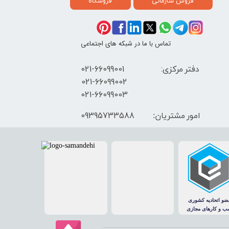
فروش سازمانی
فروشگاه
تماس با ما در شبکه های اجتماعی
دفتر مرکزی: 66099001-021
​021-66099002
021-66099003
09395733588
امور مشتریان: