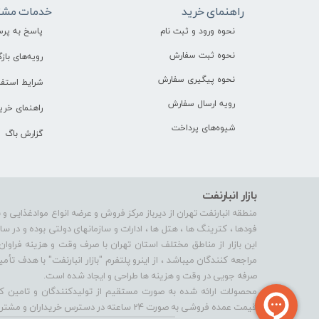
راهنمای خرید
خدمات مشت
نحوه ورود و ثبت نام
پاسخ به پر
نحوه ثبت سفارش
رویه‌های بازگ
نحوه پیگیری سفارش
شرایط استفا
رویه ارسال سفارش
راهنمای خری
شیوه‌های پرداخت
گزارش باگ
بازار انبارنفت
منطقه انبارنفت تهران از دیرباز مرکز فروش و عرضه انواع موادغذایی و 
فودها ، کترینگ ها ، هتل ها ، ادارات و سازمانهای دولتی بوده و در 
این بازار از مناطق مختلف استان تهران با صرف وقت و هزینه فراوان
مراجعه کنندگان میباشد ، از اینرو پلتفرم "بازار انبارنفت" با هدف 
صرفه جویی در وقت و هزینه ها طراحی و ایجاد شده است.
محصولات ارائه شده به صورت مستقیم از تولیدکنندگان و تامین کنن
قیمت عمده فروشی به صورت 24 ساعته در دسترس خریداران و مشتریان محترم میباشد.