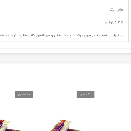
هاین پک
2.5 کیلوگرم
رستوران و فست فود, سوپرمارکت, لبنیات, هتل و مهمانسرا, کافی شاپ ، تریا و بوفه
60 عددی
60 عددی