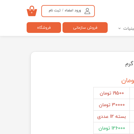
ورود اعضاء
/
ثبت نام
۰
حساب کاربری من
فروش سازمانی
فروشگاه
بنیات
تغییر گذر واژه
سفارشات
خروج از حساب کاربری
19500 تومان
30000 تومان
بسته 12 عددی
126000 تومان