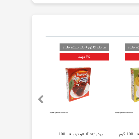
 جایزه
هر یک کارتن + یک بسته جایزه
۳۵ درصد
1 گرم
پودر ژله آلبالو تردینه - 100 گرم