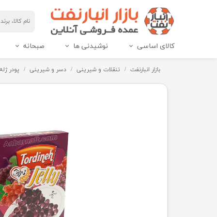
کالای اساسی
نوشیدنی ها
صبحانه
مربای هاین پک و IML
عسل هاین پک و IML
بازار انبارنفت
تنقلات و شیرینی
دسر و شیرینی
پودر ژله