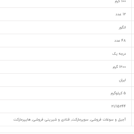
100 گرم
12 عدد
انگور
48 عدد
درجه یک
1200 گرم
ایران
5 کیلوگرم
21/15244
آجیل و سوغات فروشی, سوپرمارکت, قنادی و شیرینی فروشی, هایپرمارکت