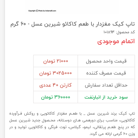
تاپ کیک مغزدار با طعم کاکائو شیرین عسل - 60 گرم
کد محصول: 101894
اتمام موجودی
قیمت واحد محصول
21000 تومان
قیمت مصرف کننده
3025000 تومان
حداقل تعداد سفارش
کارتن 40 عددی
سود خرید از انبارنفت
360000 تومان
تاپ کیک برند شیرین عسل _ با طعـم مغزدار کاکائویی و روکش فـرآورده
کاکائویی، مناسب بـرای دورهمی هـای دوستانه، محـصول جدید شیرین عسل
که در پنج طعـم پرتقالی، لیمو، گیلاس، توت فرنگی و کاکائویی تولید و در
وزن 60 گرمی ارائه می گردد.