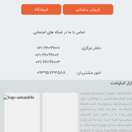
فروش سازمانی
فروشگاه
تماس با ما در شبکه های اجتماعی
دفتر مرکزی: 66099001-021
​021-66099002
021-66099003
09395733588
امور مشتریان:
ازار انبارنفت
طقه انبارنفت تهران از دیرباز مرکز فروش و
ضه انواع موادغذایی و بهداشتی مورد
از سوپرمارکتها ، رستوران ها ، فست فودها
کترینگ ها ، هتل ها ، ادارات و سازمانهای
لتی بوده و در سالیان اخیر گسترش
یعی پیدا کرده است ، تردد به این بازار از
اطق مختلف استان تهران با صرف وقت و
ینه فراوان همراه بوده و یکی از دغدغه و