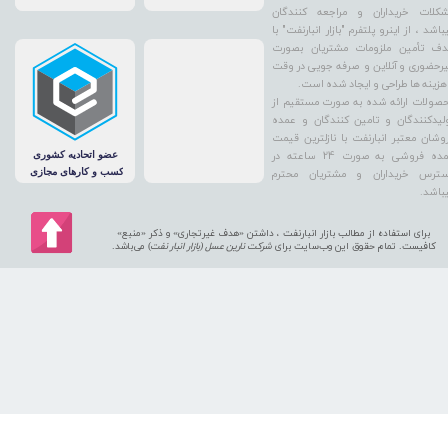
کلات خریداران و مراجعه کنندگان
باشد ، از اینرو پلتفرم "بازار انبارنفت" با
ف تأمین ملزومات مشتریان بصورت
رحضوری و آنلاین و صرفه جویی در وقت
هزینه ها طراحی و ایجاد شده است.
صولات ارائه شده به صورت مستقیم از
لیدکنندگان و تامین کنندگان و عمده
وشان معتبر انبارنفت با نازلترین قیمت
عمده فروشی به صورت 24 ساعته در
ترس خریداران و مشتریان محترم
باشد.
برای استفاده از مطالب بازار انبارنفت ، داشتن «هدف غیرتجاری» و ذکر «منبع»
کافیست. تمام حقوق اين وب‌سايت برای
شرکت نارین عسل (بازار انبار نفت
) می‌باشد.