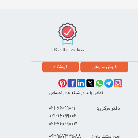
ضمانت اصالت کالا
فروش سازمانی
فروشگاه
تماس با ما در شبکه های اجتماعی
دفتر مرکزی: 66099001-021
​021-66099002
021-66099003
09395733588
امور مشتریان: