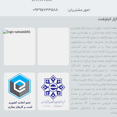
021-66099003
09395733588
امور مشتریان:
ازار انبارنفت
طقه انبارنفت تهران از دیرباز مرکز فروش و
ضه انواع موادغذایی و بهداشتی مورد
از سوپرمارکتها ، رستوران ها ، فست فودها
کترینگ ها ، هتل ها ، ادارات و سازمانهای
لتی بوده و در سالیان اخیر گسترش
یعی پیدا کرده است ، تردد به این بازار از
اطق مختلف استان تهران با صرف وقت و
ینه فراوان همراه بوده و یکی از دغدغه و
کلات خریداران و مراجعه کنندگان
باشد ، از اینرو پلتفرم "بازار انبارنفت" با
ف تأمین ملزومات مشتریان بصورت
رحضوری و آنلاین و صرفه جویی در وقت
هزینه ها طراحی و ایجاد شده است.
صولات ارائه شده به صورت مستقیم از
لیدکنندگان و تامین کنندگان و عمده
وشان معتبر انبارنفت با نازلترین قیمت
عمده فروشی به صورت 24 ساعته در
ترس خریداران و مشتریان محترم
باشد.