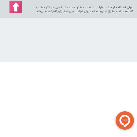
برای استفاده از مطالب بازار انبارنفت ، داشتن «هدف غیرتجاری» و ذکر «منبع»
کافیست. تمام حقوق اين وب‌سايت برای
شرکت نارین عسل (بازار انبار نفت
) می‌باشد.