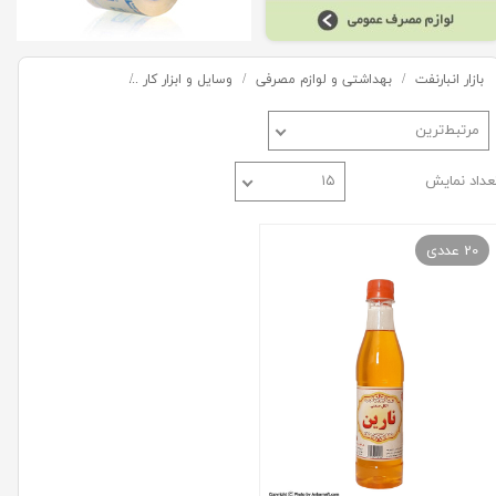
بازار انبارنفت
بهداشتی و لوازم مصرفی
وسایل و ابزار کار
الکل صنعتی و ژل آتش
مرتبط‌ترین
عداد نمایش
۱۵
20 عددی