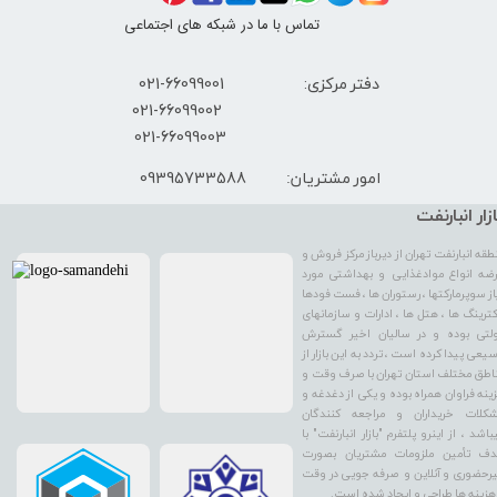
تماس با ما در شبکه های اجتماعی
دفتر مرکزی: 66099001-021
​021-66099002
021-66099003
09395733588
امور مشتریان:
ازار انبارنفت
طقه انبارنفت تهران از دیرباز مرکز فروش و
ضه انواع موادغذایی و بهداشتی مورد
از سوپرمارکتها ، رستوران ها ، فست فودها
کترینگ ها ، هتل ها ، ادارات و سازمانهای
لتی بوده و در سالیان اخیر گسترش
یعی پیدا کرده است ، تردد به این بازار از
اطق مختلف استان تهران با صرف وقت و
ینه فراوان همراه بوده و یکی از دغدغه و
کلات خریداران و مراجعه کنندگان
باشد ، از اینرو پلتفرم "بازار انبارنفت" با
ف تأمین ملزومات مشتریان بصورت
رحضوری و آنلاین و صرفه جویی در وقت
هزینه ها طراحی و ایجاد شده است.