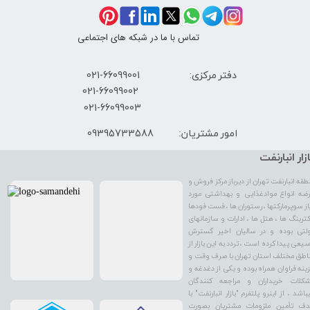
تماس با ما در شبکه های اجتماعی
دفتر مرکزی: 66099001-021
​021-66099002
021-66099003
09395733588
امور مشتریان:
ازار انبارنفت
طقه انبارنفت تهران از دیرباز مرکز فروش و
ضه انواع موادغذایی و بهداشتی مورد
از سوپرمارکتها ، رستوران ها ، فست فودها
کترینگ ها ، هتل ها ، ادارات و سازمانهای
لتی بوده و در سالیان اخیر گسترش
یعی پیدا کرده است ، تردد به این بازار از
اطق مختلف استان تهران با صرف وقت و
ینه فراوان همراه بوده و یکی از دغدغه و
کلات خریداران و مراجعه کنندگان
باشد ، از اینرو پلتفرم "بازار انبارنفت" با
ف تأمین ملزومات مشتریان بصورت