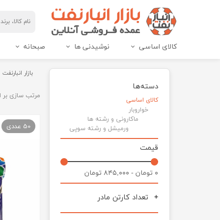
کالای اساسی
نوشیدنی ها
صبحانه
مربای هاین پک و IML
عسل هاین پک و IML
بازار انبارنفت
دسته‌ها
مرتب سازی بر 
کالای اساسی
خواروبار
ماکارونی و رشته ها
50 عددی
ورمیشل و رشته سوپی
قیمت
۰ تومان - ۸۴۵,۰۰۰ تومان
تعداد کارتن مادر