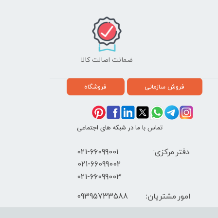
ضمانت اصالت کالا
فروش سازمانی
فروشگاه
تماس با ما در شبکه های اجتماعی
دفتر مرکزی: 66099001-021
​021-66099002
021-66099003
09395733588
امور مشتریان: