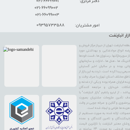
دفتر مرکزی: 66099001-021
​021-66099002
021-66099003
09395733588
امور مشتریان:
ازار انبارنفت
طقه انبارنفت تهران از دیرباز مرکز فروش و
ضه انواع موادغذایی و بهداشتی مورد
از سوپرمارکتها ، رستوران ها ، فست فودها
کترینگ ها ، هتل ها ، ادارات و سازمانهای
لتی بوده و در سالیان اخیر گسترش
یعی پیدا کرده است ، تردد به این بازار از
اطق مختلف استان تهران با صرف وقت و
ینه فراوان همراه بوده و یکی از دغدغه و
کلات خریداران و مراجعه کنندگان
باشد ، از اینرو پلتفرم "بازار انبارنفت" با
ف تأمین ملزومات مشتریان بصورت
رحضوری و آنلاین و صرفه جویی در وقت
هزینه ها طراحی و ایجاد شده است.
صولات ارائه شده به صورت مستقیم از
لیدکنندگان و تامین کنندگان و عمده
وشان معتبر انبارنفت با نازلترین قیمت
عمده فروشی به صورت 24 ساعته در